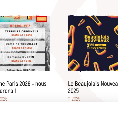
ne Paris 2026 - nous
Le Beaujolais Nouve
serons !
2025
2026
11
.
2025
s serons présent du lundi au
Vous pouvez commander no
redi ainsi que les …
Beaujolais Nouveaux sur la E