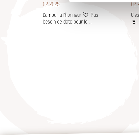
02
.
2025
02
.
L'amour à l'honneur 💘. Pas
C'es
besoin de date pour le …
🍷.