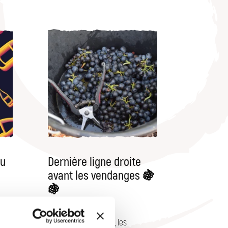
au
Dernière ligne droite
avant les vendanges 🍇
🍇
08
.
2025
s
-
Dans quelques jours, les