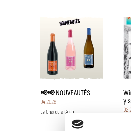
📢📢 NOUVEAUTÉS
Wi
y 
04
.
2026
02
.
Le Chardo à Gogo …
Nou
merc