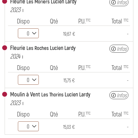
Fleurie
Lucien Lardy
Les Moriers
Infos
2023
Dispo
Qté
P.U.
Total
TTC
TTC
-
19,67 €
Fleurie
Lucien Lardy
Les Roches
Infos
2024
Dispo
Qté
P.U.
Total
TTC
TTC
-
15,75 €
Moulin à Vent
Lucien Lardy
Les Thorins
Infos
2023
Dispo
Qté
P.U.
Total
TTC
TTC
-
15,03 €