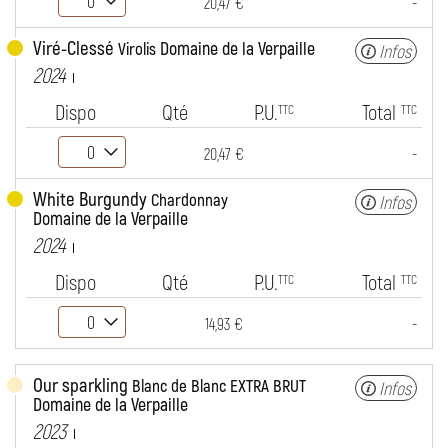
-
20,47 €
Viré-Clessé
Domaine de la Verpaille
Virolis
Infos
2024
Dispo
Qté
P.U.
Total
TTC
TTC
-
20,47 €
White Burgundy
Chardonnay
Infos
Domaine de la Verpaille
2024
Dispo
Qté
P.U.
Total
TTC
TTC
-
14,93 €
Our sparkling
Blanc de Blanc EXTRA BRUT
Infos
Domaine de la Verpaille
2023