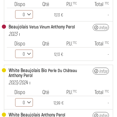
Dispo
Qté
P.U.
Total
TTC
TTC
-
13,13 €
Beaujolais
Anthony Perol
Vetus Vinum
Infos
2023
Dispo
Qté
P.U.
Total
TTC
TTC
-
12,13 €
White Beaujolais Bio
Perle Du Château
Infos
Anthony Perol
2023/2024
Dispo
Qté
P.U.
Total
TTC
TTC
-
12,99 €
White Beaujolais
Anthony Perol
Infos