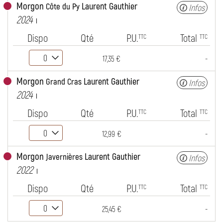
Morgon
Laurent Gauthier
Côte du Py
Infos
2024
Dispo
Qté
P.U.
Total
TTC
TTC
-
17,35 €
Morgon
Laurent Gauthier
Grand Cras
Infos
2024
Dispo
Qté
P.U.
Total
TTC
TTC
-
12,99 €
Morgon
Laurent Gauthier
Javernières
Infos
2022
Dispo
Qté
P.U.
Total
TTC
TTC
-
25,45 €