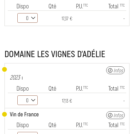
Dispo
Qté
P.U.
Total
TTC
TTC
-
17,37 €
DOMAINE LES VIGNES D'ADÉLIE
Infos
2023
Dispo
Qté
P.U.
Total
TTC
TTC
-
17,13 €
Vin de France
Infos
Dispo
Qté
P.U.
Total
TTC
TTC