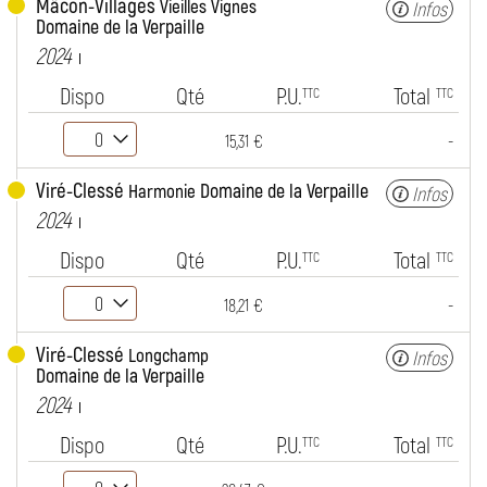
Mâcon-Villages
Vieilles Vignes
Infos
Domaine de la Verpaille
2024
Dispo
Qté
P.U.
Total
TTC
TTC
-
15,31 €
Viré-Clessé
Domaine de la Verpaille
Harmonie
Infos
2024
Dispo
Qté
P.U.
Total
TTC
TTC
-
18,21 €
Viré-Clessé
Longchamp
Infos
Domaine de la Verpaille
2024
Dispo
Qté
P.U.
Total
TTC
TTC