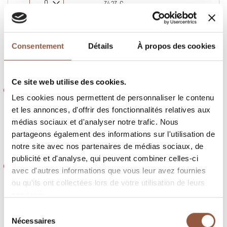
-
34,23 €
Consentement
Détails
À propos des cookies
JEAN-BAPTISTE DUPERRAY
Ce site web utilise des cookies.
Jean-Baptiste Duperray
Les Deux Complices
Infos
Les cookies nous permettent de personnaliser le contenu
2024
et les annonces, d'offrir des fonctionnalités relatives aux
Dispo
Qté
P.U.
Total
TTC
TTC
médias sociaux et d'analyser notre trafic. Nous
partageons également des informations sur l'utilisation de
-
10,39 €
notre site avec nos partenaires de médias sociaux, de
publicité et d'analyse, qui peuvent combiner celles-ci
Red Burgundy
Jean-Baptiste Duperray
Infos
avec d'autres informations que vous leur avez fournies
2024
ou qu'ils ont collectées lors de votre utilisation de leurs
services.
Dispo
Qté
P.U.
Total
TTC
TTC
Sélection
-
17,93 €
Nécessaires
du