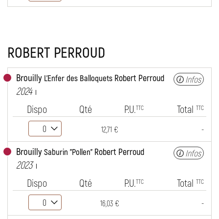
ROBERT PERROUD
Brouilly
Robert Perroud
L'Enfer des Balloquets
Infos
2024
Dispo
Qté
P.U.
Total
TTC
TTC
-
12,71 €
Brouilly
Robert Perroud
Saburin "Pollen"
Infos
2023
Dispo
Qté
P.U.
Total
TTC
TTC
-
16,03 €