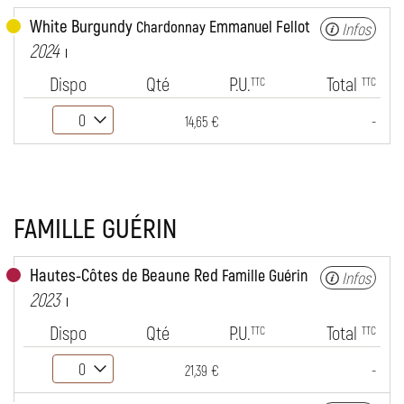
White Burgundy
Emmanuel Fellot
Chardonnay
Infos
2024
Dispo
Qté
P.U.
Total
TTC
TTC
-
14,65 €
FAMILLE GUÉRIN
Hautes-Côtes de Beaune Red
Famille Guérin
Infos
2023
Dispo
Qté
P.U.
Total
TTC
TTC
-
21,39 €