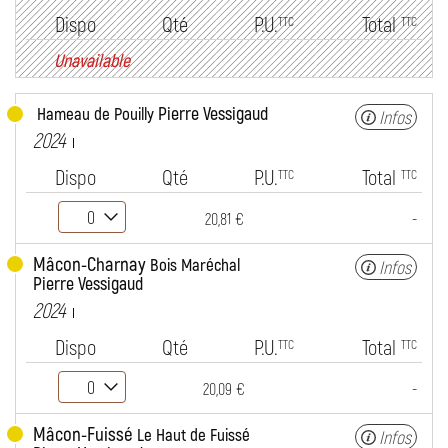
Dispo
Qté
P.U.
Total
TTC
TTC
Unavailable
Pierre Vessigaud
Hameau de Pouilly
Infos
2024
Dispo
Qté
P.U.
Total
TTC
TTC
-
20,81 €
Mâcon-Charnay
Bois Maréchal
Infos
Pierre Vessigaud
2024
Dispo
Qté
P.U.
Total
TTC
TTC
-
20,09 €
Mâcon-Fuissé
Le Haut de Fuissé
Infos