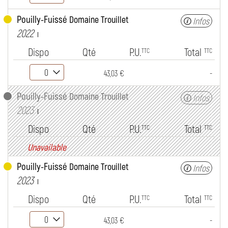
Pouilly-Fuissé
Domaine Trouillet
Infos
2022
Dispo
Qté
P.U.
Total
TTC
TTC
-
43,03 €
Pouilly-Fuissé
Domaine Trouillet
Infos
2023
Dispo
Qté
P.U.
Total
TTC
TTC
Unavailable
Pouilly-Fuissé
Domaine Trouillet
Infos
2023
Dispo
Qté
P.U.
Total
TTC
TTC
-
43,03 €