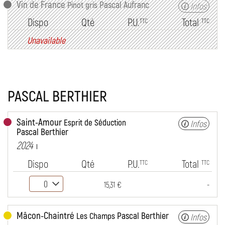
Vin de France
Pascal Aufranc
Pinot gris
Infos
Dispo
Qté
P.U.
Total
TTC
TTC
Unavailable
PASCAL BERTHIER
Saint-Amour
Esprit de Séduction
Infos
Pascal Berthier
2024
Dispo
Qté
P.U.
Total
TTC
TTC
-
15,31 €
Mâcon-Chaintré
Pascal Berthier
Les Champs
Infos