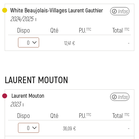
White Beaujolais-Villages
Laurent Gauthier
Infos
2024/2025
Dispo
Qté
P.U.
Total
TTC
TTC
-
12,41 €
LAURENT MOUTON
Laurent Mouton
Infos
2023
Dispo
Qté
P.U.
Total
TTC
TTC
-
36,09 €