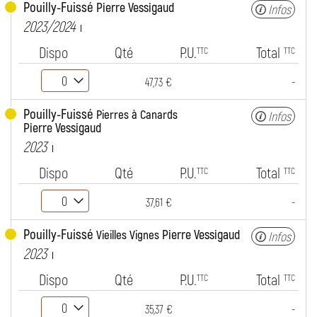
Pouilly-Fuissé
Pierre Vessigaud
Infos
2023/2024
Dispo
Qté
P.U.
Total
TTC
TTC
-
47,73 €
Pouilly-Fuissé
Pierres à Canards
Infos
Pierre Vessigaud
2023
Dispo
Qté
P.U.
Total
TTC
TTC
-
37,61 €
Pouilly-Fuissé
Pierre Vessigaud
Vieilles Vignes
Infos
2023
Dispo
Qté
P.U.
Total
TTC
TTC
-
35,37 €