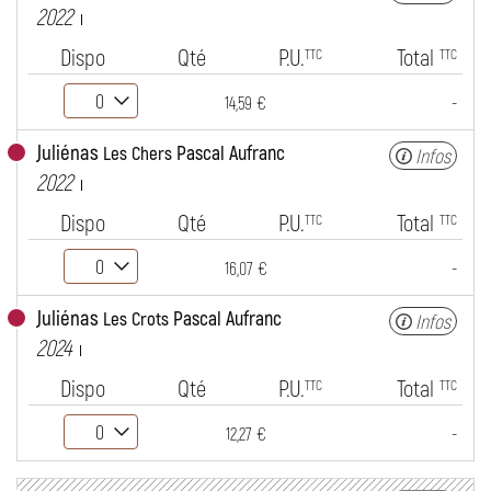
2022
Dispo
Qté
P.U.
Total
TTC
TTC
-
14,59 €
Juliénas
Pascal Aufranc
Les Chers
Infos
2022
Dispo
Qté
P.U.
Total
TTC
TTC
-
16,07 €
Juliénas
Pascal Aufranc
Les Crots
Infos
2024
Dispo
Qté
P.U.
Total
TTC
TTC
-
12,27 €