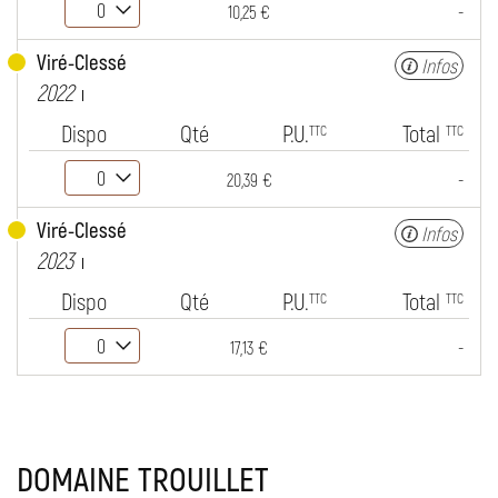
-
10,25 €
Viré-Clessé
Infos
2022
Dispo
Qté
P.U.
Total
TTC
TTC
-
20,39 €
Viré-Clessé
Infos
2023
Dispo
Qté
P.U.
Total
TTC
TTC
-
17,13 €
DOMAINE TROUILLET