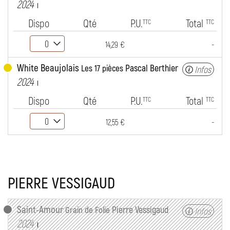
2024
Dispo
Qté
P.U.
Total
TTC
TTC
-
14,29 €
White Beaujolais
Pascal Berthier
Les 17 pièces
Infos
2024
Dispo
Qté
P.U.
Total
TTC
TTC
-
12,55 €
PIERRE VESSIGAUD
Saint-Amour
Pierre Vessigaud
Grain de Folie
Infos
2024