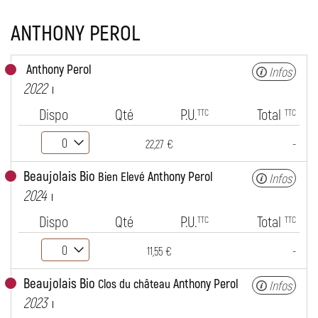
ANTHONY PEROL
Anthony Perol
Infos
2022
Dispo
Qté
P.U.
Total
TTC
TTC
-
22,27 €
Beaujolais Bio
Anthony Perol
Bien Elevé
Infos
2024
Dispo
Qté
P.U.
Total
TTC
TTC
-
11,55 €
Beaujolais Bio
Anthony Perol
Clos du château
Infos
2023