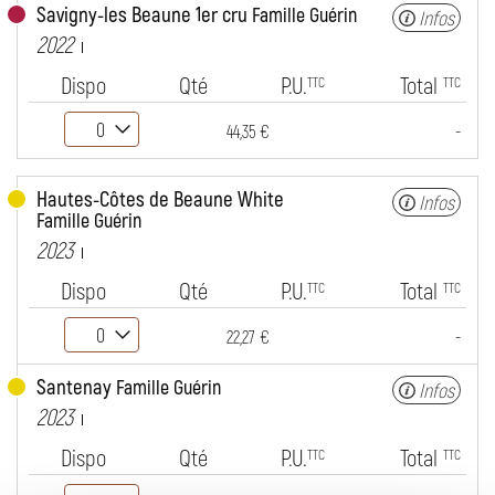
Savigny-les Beaune 1er cru
Famille Guérin
Infos
2022
Dispo
Qté
P.U.
Total
TTC
TTC
-
44,35 €
Hautes-Côtes de Beaune White
Infos
Famille Guérin
2023
Dispo
Qté
P.U.
Total
TTC
TTC
-
22,27 €
Santenay
Famille Guérin
Infos
2023
Dispo
Qté
P.U.
Total
TTC
TTC