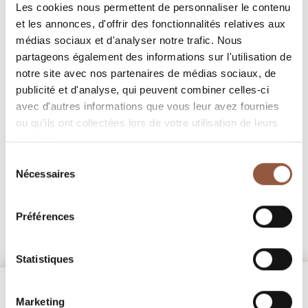
Les cookies nous permettent de personnaliser le contenu
Aucun vin à afficher, revenez plus tard.
et les annonces, d'offrir des fonctionnalités relatives aux
médias sociaux et d'analyser notre trafic. Nous
partageons également des informations sur l'utilisation de
notre site avec nos partenaires de médias sociaux, de
publicité et d'analyse, qui peuvent combiner celles-ci
avec d'autres informations que vous leur avez fournies
ou qu'ils ont collectées lors de votre utilisation de leurs
services.
Sélection
Nécessaires
du
consentement
Préférences
Statistiques
Marketing