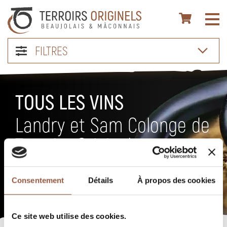
FILTRES
TOUS LES VINS
Landry et Sam Colonge de
Terroirs Originels
Toutes les AOC du Beaujolais et un choix important de vins
Consentement
Détails
À propos des cookies
du Mâconnais et Côteaux du Lyonnais.
Ce site web utilise des cookies.