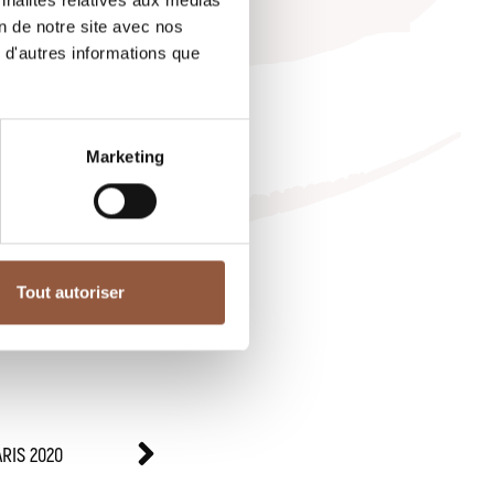
nnalités relatives aux médias
on de notre site avec nos
 d'autres informations que
t
ournaliste
Marketing
 2019.
uveau/
Tout autoriser
RIS 2020