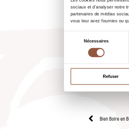
Les cookies nous permettent d
sociaux et d'analyser notre t
partenaires de médias sociaux
vous leur avez fournies ou qu'
Toutes nos 
Emmanuel Fe
Sélection
Nécessaires
du
Bill Nanson
consentement
Lien:
https:
Refuser
Bien Boire en B