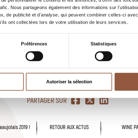
e personnaliser le contenu et les annonces, d'offrir des fonctio
rafic. Nous partageons également des informations sur l'utilisati
, de publicité et d'analyse, qui peuvent combiner celles-ci avec
ils ont collectées lors de votre utilisation de leurs services.
félicitations à Jean-Michel Dupré, Robert Perroud e
llot pour les commentaires élogieux faits par le j
Préférences
Statistiques
 de Burgundy Report sur leurs Beaujolais Nouveaux
//burgundy-report.com/2019/11/2019-beaujolais-no
Autoriser la sélection
Posté le
22 novembre 2019
par
Terroirs Originels
PARTAGER SUR
eaujolais 2019 !
RETOUR AUX ACTUS
WINE PA