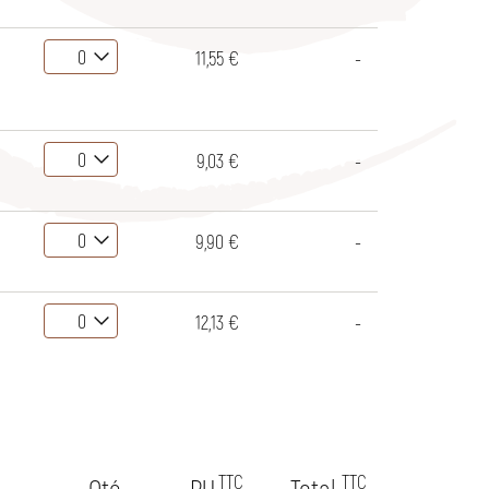
11,55 €
-
9,03 €
-
9,90 €
-
12,13 €
-
TTC
TTC
Qté
P.U.
Total