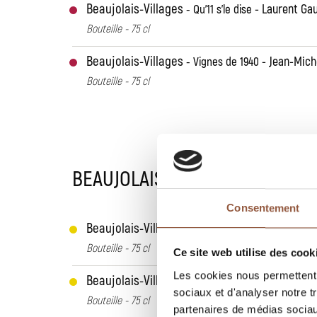
Beaujolais-Villages
Laurent Gau
Qu'11 s'le dise
Bouteille - 75 cl
Beaujolais-Villages
Jean-Mich
Vignes de 1940
Bouteille - 75 cl
BEAUJOLAIS-VILLAGES BLANC
Consentement
Beaujolais-Villages Blanc
L
Parcelle Les Bois
Bouteille - 75 cl
Ce site web utilise des cook
Les cookies nous permettent d
Beaujolais-Villages Blanc
Ro
Pur Chardonnay
sociaux et d'analyser notre t
Bouteille - 75 cl
partenaires de médias sociaux