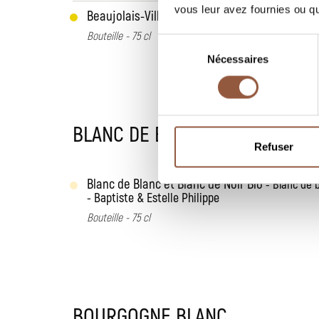
vous leur avez fournies ou qu'
Beaujolais-Villages Blanc
Ro
Terres Blanches
Bouteille - 75 cl
Sélection
Nécessaires
du
consentement
BLANC DE BLANC ET BLANC DE 
Refuser
Blanc de Blanc et Blanc de Noir Bio
Blanc de 
Baptiste & Estelle Philippe
Bouteille - 75 cl
BOURGOGNE BLANC