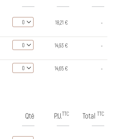
18,21 €
-
14,93 €
-
14,65 €
-
TTC
TTC
Qté
P.U.
Total