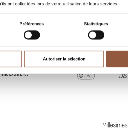
ils ont collectées lors de votre utilisation de leurs services.
bert Perroud
Infos
2024
Préférences
Statistiques
Millésimes
NOIR
Autoriser la sélection
blanc Extra Brut
Infos
2023
Millésimes