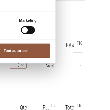
11,39 €
-
Marketing
TTC
TTC
Qté
P.U.
Total
Tout autoriser
17,37 €
-
TTC
TTC
Qté
P.U.
Total