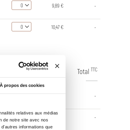
9,89 €
-
10,47 €
-
TTC
TTC
Qté
P.U.
Total
À propos des cookies
12,41 €
-
nnalités relatives aux médias
18,65 €
-
on de notre site avec nos
 d'autres informations que