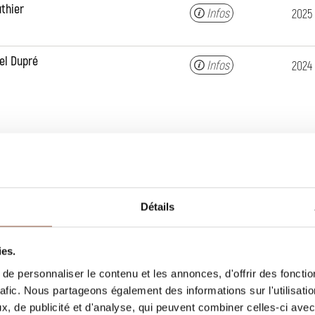
thier
Infos
2025
el Dupré
Infos
2024
Millésimes
Détails
aurent Gauthier
Infos
2024/2025
ies.
e personnaliser le contenu et les annonces, d'offrir des fonctio
bert Perroud
Infos
2022
rafic. Nous partageons également des informations sur l'utilisati
, de publicité et d'analyse, qui peuvent combiner celles-ci avec