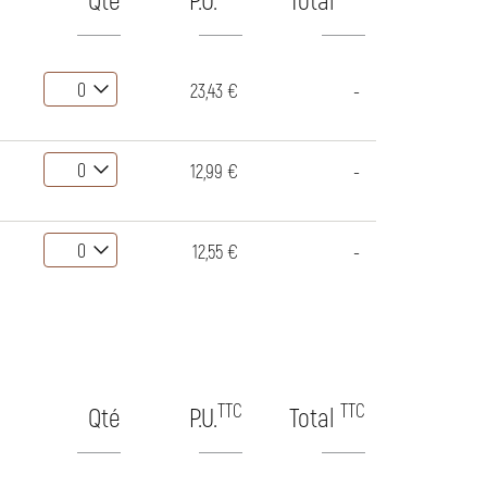
23,43 €
-
12,99 €
-
12,55 €
-
TTC
TTC
Qté
P.U.
Total