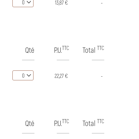
13,87 €
-
TTC
TTC
Qté
P.U.
Total
22,27 €
-
TTC
TTC
Qté
P.U.
Total