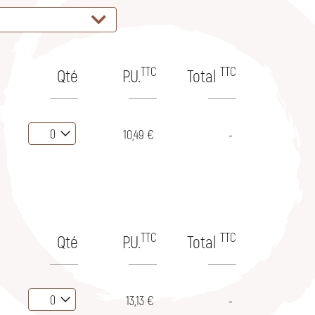
TTC
TTC
Qté
P.U.
Total
10,49 €
-
TTC
TTC
Qté
P.U.
Total
13,13 €
-