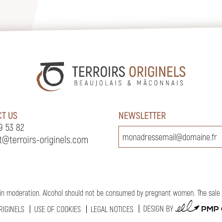
T US
NEWSLETTER
9 53 82
t@terroirs-originels.com
in moderation. Alcohol should not be consumed by pregnant women. The sale of
PMP
DESIGN BY
RIGINELS
USE OF COOKIES
LEGAL NOTICES