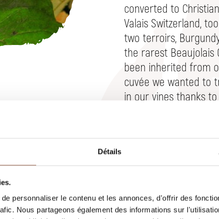
converted to Christian
Valais Switzerland, to
two terroirs, Burgund
the rarest Beaujolais 
been inherited from ou
cuvée we wanted to t
in our vines thanks t
seduction.
WINE PAIRINGS
White meats, game
Détails
CELLARING POTENTIA
ies.
10 years
e personnaliser le contenu et les annonces, d'offrir des fonctio
rafic. Nous partageons également des informations sur l'utilisati
MARKET(S)