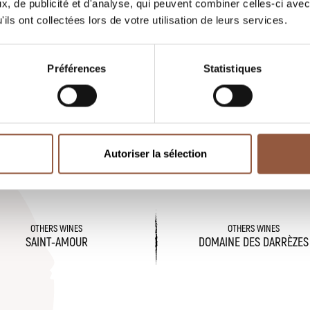
, de publicité et d'analyse, qui peuvent combiner celles-ci avec
France
ils ont collectées lors de votre utilisation de leurs services.
PRODUCT BY
ES
Préférences
Statistiques
Madeleine Janin
Autoriser la sélection
LE
OTHERS WINES
OTHERS WINES
SAINT-AMOUR
DOMAINE DES DARRÈZES