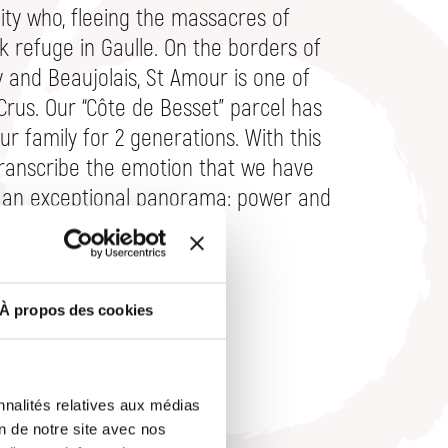
ity who, fleeing the massacres of
ok refuge in Gaulle. On the borders of
y and Beaujolais, St Amour is one of
Crus. Our “Côte de Besset” parcel has
r family for 2 generations. With this
ranscribe the emotion that we have
o an exceptional panorama: power and
À propos des cookies
L
nnalités relatives aux médias
on de notre site avec nos