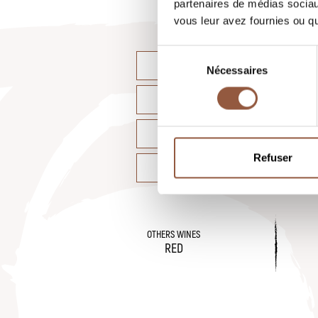
partenaires de médias sociaux
vous leur avez fournies ou qu'
Sélection
WHERE TO FIND OUR WIN
Nécessaires
du
consentement
ORDER ONLINE
TECHNICAL SHEET
Refuser
OFFER THIS WINE FOR SA
OTHERS WINES
RED