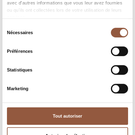
avec d'autres informations que vous leur avez fournies
ou qu'ils ont collectées lors de votre utilisation de leurs
Le mot Chardonnay tire son nom des chardons
services.
qui recouvraient jadis les terres. Les oiseaux qui
Sélection
se nourissent essentiellement de chardons sont
Nécessaires
du
les Chardonnerets. Cette cuvée est un clin d'oeil
consentement
au chant de ces oiseaux. Leur répertoire est aussi
Préférences
riche et mélodieux que ce vin à la dégustation.
Pressurage direct après la vendange. Vinification
sans souffre. Fermentation en cuve. En fût
Statistiques
pendant 9 mois
Marketing
ACCORDS METS ET VINS
Volailles, poissons, fruits de mers, viandes
blanches, fromages de chèvres, pâtes pressées
Tout autoriser
non-cuites, pâtes pressées cuites, tartes desserts
fruits