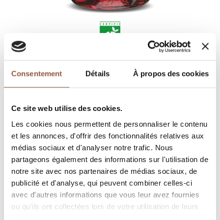
Consentement
Détails
À propos des cookies
OÙ TROUVEZ NOS VINS
COMMANDEZ EN LIGNE
Ce site web utilise des cookies.
FICHE TECHNIQUE
Les cookies nous permettent de personnaliser le contenu
et les annonces, d'offrir des fonctionnalités relatives aux
PROPOSER CE VIN À LA VENTE
médias sociaux et d'analyser notre trafic. Nous
partageons également des informations sur l'utilisation de
notre site avec nos partenaires de médias sociaux, de
DESCRIPTION
publicité et d'analyse, qui peuvent combiner celles-ci
avec d'autres informations que vous leur avez fournies
Rouge
ou qu'ils ont collectées lors de votre utilisation de leurs
services.