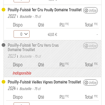
Pouilly-Fuissé 1er Cru
Domaine Trouillet
Pouilly
Infos
2022
Bouteille - 75 cl
Dispo
Qté
P.U.
Total
TTC
TTC
-
43,03 €
Pouilly-Fuissé 1er Cru
Vers Cras
Infos
Domaine Trouillet
2023
Bouteille - 75 cl
Dispo
Qté
P.U.
Total
TTC
TTC
Indisponible
Pouilly-Fuissé
Domaine Trouillet
Vieilles Vignes
Infos
2024
Bouteille - 75 cl
Dispo
Qté
P.U.
Total
TTC
TTC