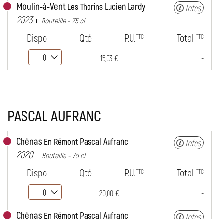
Moulin-à-Vent
Lucien Lardy
Les Thorins
Infos
2023
Bouteille - 75 cl
Dispo
Qté
P.U.
Total
TTC
TTC
-
15,03 €
PASCAL AUFRANC
Chénas
Pascal Aufranc
En Rémont
Infos
2020
Bouteille - 75 cl
Dispo
Qté
P.U.
Total
TTC
TTC
-
20,00 €
Chénas
Pascal Aufranc
En Rémont
Infos