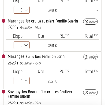
Dispo
Qté
P.U.
Total
-
37,61 €
Maranges 1er cru
Famille Guérin
La Fussière
Infos
2022
Bouteille - 75 cl
Dispo
Qté
P.U.
Total
TTC
TTC
-
37,61 €
Maranges
Famille Guérin
Sur le bois
Infos
2023
Bouteille - 75 cl
Dispo
Qté
P.U.
Total
TTC
TTC
-
26,91 €
Savigny-les Beaune 1er cru
Les Peuillets
Infos
Famille Guérin
2022
Bouteille - 75 cl