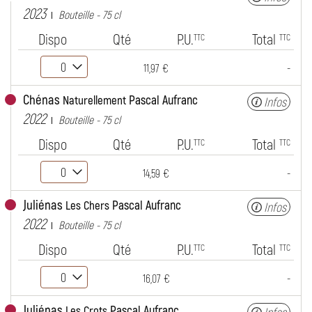
2023
Bouteille - 75 cl
Dispo
Qté
P.U.
Total
TTC
TTC
-
11,97 €
Chénas
Pascal Aufranc
Naturellement
Infos
2022
Bouteille - 75 cl
Dispo
Qté
P.U.
Total
TTC
TTC
-
14,59 €
Juliénas
Pascal Aufranc
Les Chers
Infos
2022
Bouteille - 75 cl
Dispo
Qté
P.U.
Total
TTC
TTC
-
16,07 €
Juliénas
Pascal Aufranc
Les Crots