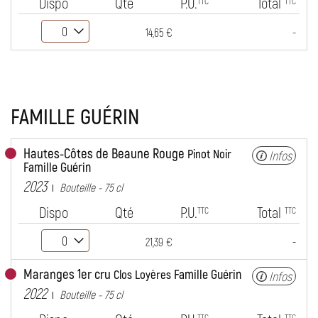
Dispo
Qté
P.U.
Total
TTC
TTC
-
14,65 €
FAMILLE GUÉRIN
Hautes-Côtes de Beaune Rouge
Pinot Noir
Infos
Famille Guérin
2023
Bouteille - 75 cl
Dispo
Qté
P.U.
Total
TTC
TTC
-
21,39 €
Maranges 1er cru
Famille Guérin
Clos Loyères
Infos
2022
Bouteille - 75 cl
TTC
TTC