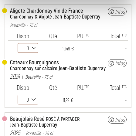
Aligoté Chardonnay Vin de France
Infos
Jean-Baptiste Duperray
Chardonnay & Aligoté
Bouteille - 75 cl
Dispo
Qté
P.U.
Total
TTC
TTC
-
10,49 €
Coteaux Bourguignons
Infos
Jean-Baptiste Duperray
Chardonnay sur calcaire
2024
Bouteille - 75 cl
Dispo
Qté
P.U.
Total
TTC
TTC
-
11,29 €
Beaujolais Rosé
ROSÉ À PARTAGER
Infos
Jean-Baptiste Duperray
2025
Bouteille - 75 cl