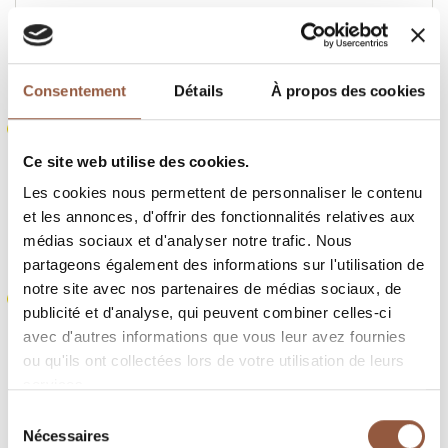
Dispo
Qté
P.U.
Total
TTC
TTC
-
44,35 €
Consentement
Détails
À propos des cookies
Hautes-Côtes de Beaune Blanc
Chardonnay
Infos
Famille Guérin
Ce site web utilise des cookies.
2023
Bouteille - 75 cl
Les cookies nous permettent de personnaliser le contenu
Dispo
Qté
P.U.
Total
TTC
TTC
et les annonces, d'offrir des fonctionnalités relatives aux
médias sociaux et d'analyser notre trafic. Nous
-
22,27 €
partageons également des informations sur l'utilisation de
notre site avec nos partenaires de médias sociaux, de
Santenay
Famille Guérin
Le Chainey
Infos
publicité et d'analyse, qui peuvent combiner celles-ci
2023
Bouteille - 75 cl
avec d'autres informations que vous leur avez fournies
Dispo
Qté
P.U.
Total
TTC
TTC
ou qu'ils ont collectées lors de votre utilisation de leurs
services.
-
34,23 €
Sélection
Nécessaires
du