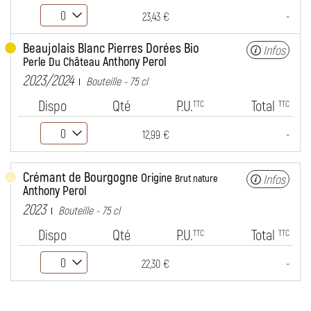
-
23,43 €
Beaujolais Blanc Pierres Dorées Bio
Infos
Anthony Perol
Perle Du Château
2023/2024
Bouteille - 75 cl
Dispo
Qté
P.U.
Total
TTC
TTC
-
12,99 €
Crémant de Bourgogne
Origine
Infos
Brut nature
Anthony Perol
2023
Bouteille - 75 cl
Dispo
Qté
P.U.
Total
TTC
TTC
-
22,30 €