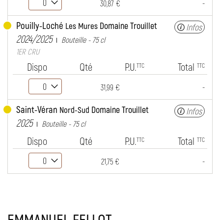
-
30,87 €
Pouilly-Loché
Domaine Trouillet
Les Mures
Infos
2024/2025
Bouteille - 75 cl
1ER CRU
Dispo
Qté
P.U.
Total
TTC
TTC
-
31,99 €
Saint-Véran
Domaine Trouillet
Nord-Sud
Infos
2025
Bouteille - 75 cl
Dispo
Qté
P.U.
Total
TTC
TTC
-
21,75 €
EMMANUEL FELLOT