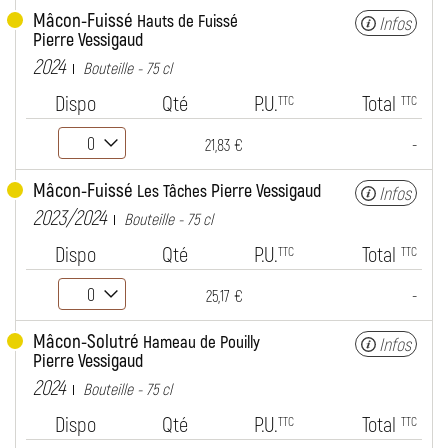
Mâcon-Fuissé
Hauts de Fuissé
Infos
Pierre Vessigaud
2024
Bouteille - 75 cl
Dispo
Qté
P.U.
Total
TTC
TTC
-
21,83 €
Mâcon-Fuissé
Pierre Vessigaud
Les Tâches
Infos
2023/2024
Bouteille - 75 cl
Dispo
Qté
P.U.
Total
TTC
TTC
-
25,17 €
Mâcon-Solutré
Hameau de Pouilly
Infos
Pierre Vessigaud
2024
Bouteille - 75 cl
Dispo
Qté
P.U.
Total
TTC
TTC