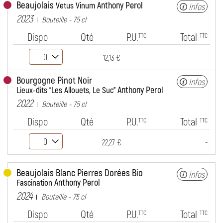
Beaujolais
Anthony Perol
Vetus Vinum
Infos
2023
Bouteille - 75 cl
Dispo
Qté
P.U.
Total
TTC
TTC
-
12,13 €
Bourgogne Pinot Noir
Infos
Anthony Perol
Lieux-dits "Les Allouets, Le Suc"
2022
Bouteille - 75 cl
Dispo
Qté
P.U.
Total
TTC
TTC
-
22,27 €
Beaujolais Blanc Pierres Dorées Bio
Infos
Anthony Perol
Fascination
2024
Bouteille - 75 cl
Dispo
Qté
P.U.
Total
TTC
TTC