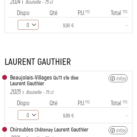
2024
Bouteille - 75 cl
Dispo
Qté
P.U.
Total
TTC
TTC
-
9,90 €
LAURENT GAUTHIER
Beaujolais-Villages
Qu'11 s'le dise
Infos
Laurent Gauthier
2025
Bouteille - 75 cl
Dispo
Qté
P.U.
Total
TTC
TTC
-
9,89 €
Chiroubles
Laurent Gauthier
Châtenay
Infos