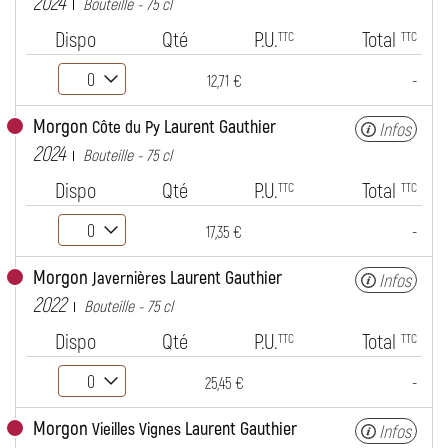
2024
Bouteille - 75 cl
Dispo
Qté
P.U.
Total
TTC
TTC
-
12,71 €
Morgon
Laurent Gauthier
Côte du Py
Infos
2024
Bouteille - 75 cl
Dispo
Qté
P.U.
Total
TTC
TTC
-
17,35 €
Morgon
Laurent Gauthier
Javernières
Infos
2022
Bouteille - 75 cl
Dispo
Qté
P.U.
Total
TTC
TTC
-
25,45 €
Morgon
Laurent Gauthier
Vieilles Vignes
Infos