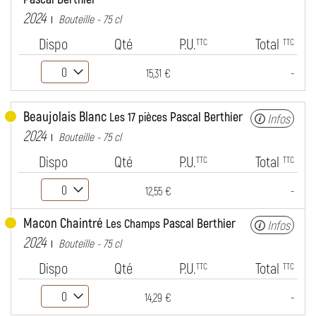
2024
Bouteille - 75 cl
Dispo
Qté
P.U.
Total
TTC
TTC
-
15,31 €
Beaujolais Blanc
Pascal Berthier
Les 17 pièces
Infos
2024
Bouteille - 75 cl
Dispo
Qté
P.U.
Total
TTC
TTC
-
12,55 €
Macon Chaintré
Pascal Berthier
Les Champs
Infos
2024
Bouteille - 75 cl
Dispo
Qté
P.U.
Total
TTC
TTC
-
14,29 €