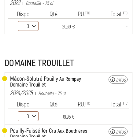
2022
Bouteille - 75 cl
Dispo
Qté
P.U.
Total
TTC
TTC
-
20,39 €
DOMAINE TROUILLET
Mâcon-Solutré Pouilly
Au Rompay
Infos
Domaine Trouillet
2024/2025
Bouteille - 75 cl
Dispo
Qté
P.U.
Total
TTC
TTC
-
19,95 €
Pouilly-Fuissé 1er Cru
Aux Bouthières
Infos
Domaine Trouillet