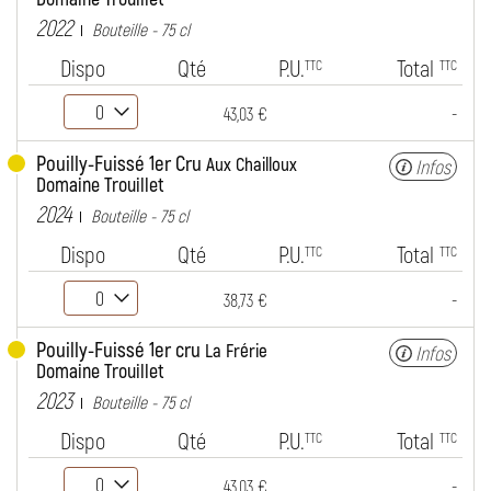
2022
Bouteille - 75 cl
Dispo
Qté
P.U.
Total
TTC
TTC
-
43,03 €
Pouilly-Fuissé 1er Cru
Aux Chailloux
Infos
Domaine Trouillet
2024
Bouteille - 75 cl
Dispo
Qté
P.U.
Total
TTC
TTC
-
38,73 €
Pouilly-Fuissé 1er cru
La Frérie
Infos
Domaine Trouillet
2023
Bouteille - 75 cl
Dispo
Qté
P.U.
Total
TTC
TTC
-
43,03 €