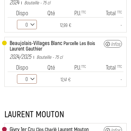
2024
Bouteille - 75 cl
Dispo
Qté
P.U.
Total
TTC
TTC
-
12,99 €
Beaujolais-Villages Blanc
Parcelle Les Bois
Infos
Laurent Gauthier
2024/2025
Bouteille - 75 cl
Dispo
Qté
P.U.
Total
TTC
TTC
-
12,41 €
LAURENT MOUTON
Givry 1er Cru
Laurent Mouton
Clos Charlé
Infos