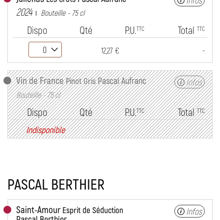
Infos
2024
Bouteille - 75 cl
Dispo
Qté
P.U.
Total
TTC
TTC
-
12,27 €
Vin de France
Pascal Aufranc
Pinot Gris
Infos
Bouteille - 75 cl
Dispo
Qté
P.U.
Total
TTC
TTC
Indisponible
PASCAL BERTHIER
Saint-Amour
Esprit de Séduction
Infos
Pascal Berthier