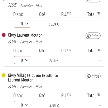
2023
Bouteille - 75 cl
Dispo
Qté
P.U.
Total
TTC
TTC
-
36,09 €
Givry
Laurent Mouton
Infos
2024
Bouteille - 75 cl
Dispo
Qté
P.U.
Total
TTC
TTC
-
27,55 €
Givry Villages
Cuvée Excellence
Infos
Laurent Mouton
2024
Bouteille - 75 cl
Dispo
Qté
P.U.
Total
TTC
TTC
-
30,91 €