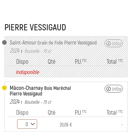
PIERRE VESSIGAUD
Saint-Amour
Pierre Vessigaud
Grain de Folie
Infos
2024
Bouteille - 75 cl
Dispo
Qté
P.U.
Total
TTC
TTC
Indisponible
Mâcon-Charnay
Bois Maréchal
Infos
Pierre Vessigaud
2024
Bouteille - 75 cl
Dispo
Qté
P.U.
Total
TTC
TTC
-
20,09 €