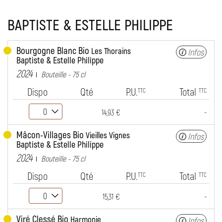
BAPTISTE & ESTELLE PHILIPPE
Bourgogne Blanc Bio
Les Thorains
Infos
Baptiste & Estelle Philippe
2024
Bouteille - 75 cl
Dispo
Qté
P.U.
Total
TTC
TTC
-
14,93 €
Mâcon-Villages Bio
Vieilles Vignes
Infos
Baptiste & Estelle Philippe
2024
Bouteille - 75 cl
Dispo
Qté
P.U.
Total
TTC
TTC
-
15,31 €
Viré Clessé Bio
Harmonie
Infos