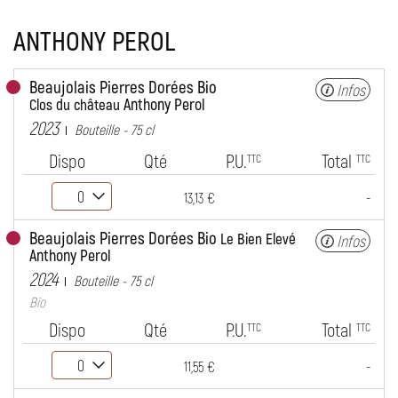
ANTHONY PEROL
Beaujolais Pierres Dorées Bio
Infos
Anthony Perol
Clos du château
2023
Bouteille - 75 cl
Dispo
Qté
P.U.
Total
TTC
TTC
-
13,13 €
Beaujolais Pierres Dorées Bio
Le Bien Elevé
Infos
Anthony Perol
2024
Bouteille - 75 cl
Bio
Dispo
Qté
P.U.
Total
TTC
TTC
-
11,55 €