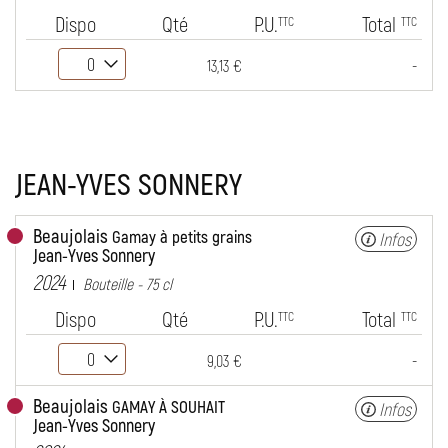
Dispo
Qté
P.U.
Total
TTC
TTC
-
13,13 €
JEAN-YVES SONNERY
Beaujolais
Gamay à petits grains
Infos
Jean-Yves Sonnery
2024
Bouteille - 75 cl
Dispo
Qté
P.U.
Total
TTC
TTC
-
9,03 €
Beaujolais
GAMAY À SOUHAIT
Infos
Jean-Yves Sonnery