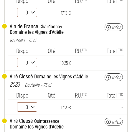
Dispo
Qté
P.U.
Total
-
17,13 €
Vin de France
Chardonnay
Infos
Domaine les Vignes d'Adélie
Bouteille - 75 cl
Dispo
Qté
P.U.
Total
TTC
TTC
-
10,25 €
Viré Clessé
Domaine les Vignes d'Adélie
Infos
2023
Bouteille - 75 cl
Dispo
Qté
P.U.
Total
TTC
TTC
-
17,13 €
Viré Clessé
Quintessence
Infos
Domaine les Vignes d'Adélie