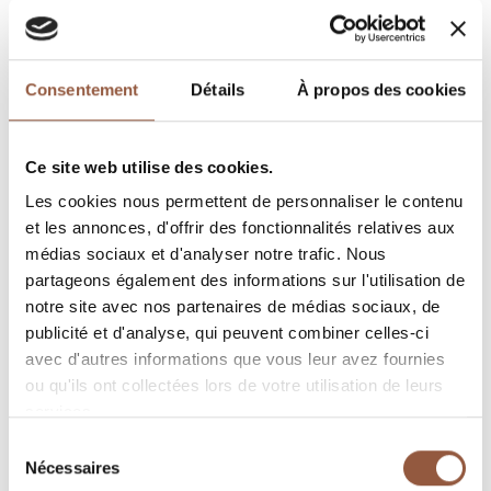
Consentement
Détails
À propos des cookies
Ce site web utilise des cookies.
OÙ TROUVEZ NOS VINS
Les cookies nous permettent de personnaliser le contenu
COMMANDEZ EN LIGNE
et les annonces, d'offrir des fonctionnalités relatives aux
médias sociaux et d'analyser notre trafic. Nous
FICHE TECHNIQUE
partageons également des informations sur l'utilisation de
notre site avec nos partenaires de médias sociaux, de
PROPOSER CE VIN À LA VENTE
publicité et d'analyse, qui peuvent combiner celles-ci
avec d'autres informations que vous leur avez fournies
DESCRIPTION
ou qu'ils ont collectées lors de votre utilisation de leurs
services.
Sélection
Rouge
Nécessaires
du