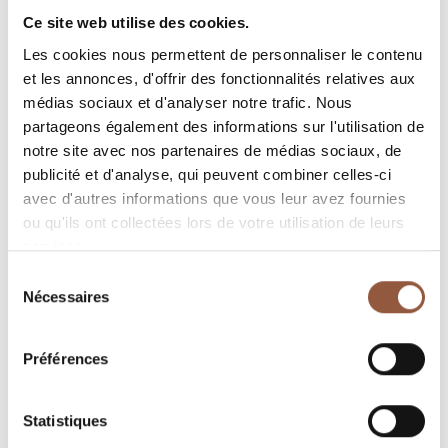
Ce site web utilise des cookies.
Production annuelle : 4 000 bouteilles
Les cookies nous permettent de personnaliser le contenu
Sol : argilo-limoneux
et les annonces, d'offrir des fonctionnalités relatives aux
Cépage : chardonnay, taille Guyot (baguette)
médias sociaux et d'analyser notre trafic. Nous
Age des parcelles : 20 à 50 ans
partageons également des informations sur l'utilisation de
Vendanges : machine à vendanger
notre site avec nos partenaires de médias sociaux, de
publicité et d'analyse, qui peuvent combiner celles-ci
Rendement : 60 hl par hectare
avec d'autres informations que vous leur avez fournies
Vinification : Pressurage direct puis débourbage.
ou qu'ils ont collectées lors de votre utilisation de leurs
Fermentation à basse température en cuve, puis
services.
élevage sur lies fines afin de favoriser la rondeur.
Sélection
Mise en bouteille : mai/juin.
Nécessaires
du
Note de dégustation : on reconnaît bien le cépage
consentement
chardonnay grâce à sa robe dorée puis aux
Préférences
premiers arômes très frais d’agrumes et de fleurs
blanches. L’impression générale de finesse et de
pureté s’appuie également sur une belle
Statistiques