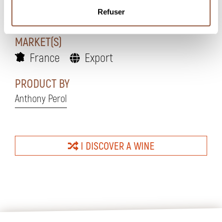
CELLARING POTENTIAL
Refuser
5 years
MARKET(S)
France
Export
PRODUCT BY
Anthony Perol
I DISCOVER A WINE