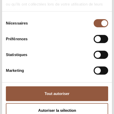
ou qu'ils ont collectées lors de votre utilisation de leurs
services.
Sélection
Nécessaires
du
consentement
Préférences
Beaujolais
Beaujolais
Gamay à petits grains
Fût de chêne
Statistiques
Jean-Yves Sonnery
Domaine de la Revol
discover
discover
Marketing
Tout autoriser
Autoriser la sélection