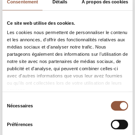
Consentement
Détails
À propos des cookies
Powerful & well-structured
This cuvee is made from a vineyard parcel
Ce site web utilise des cookies.
situated in "Cote du Py" and bought in 2017.
Les cookies nous permettent de personnaliser le contenu
et les annonces, d'offrir des fonctionnalités relatives aux
CULTIVATION METHOD
médias sociaux et d'analyser notre trafic. Nous
partageons également des informations sur l'utilisation de
A place known as ‘La Briratte’, consisting of
notre site avec nos partenaires de médias sociaux, de
ancient rock alluvium, at an altitude of 220 metres
publicité et d'analyse, qui peuvent combiner celles-ci
with an easterly aspect
avec d'autres informations que vous leur avez fournies
ou qu'ils ont collectées lors de votre utilisation de leurs
GRAPE VARIETY
services.
100% Gamay
Sélection
Nécessaires
du
TYPE OF HARVEST
consentement
Hand-picked grapes
Préférences