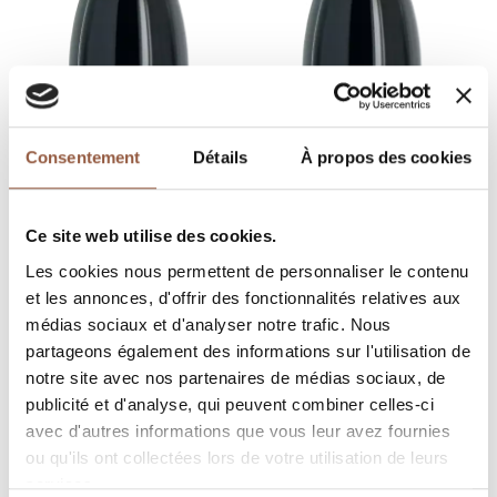
Consentement
Détails
À propos des cookies
Ce site web utilise des cookies.
Les cookies nous permettent de personnaliser le contenu
Morgon
Morgon
et les annonces, d'offrir des fonctionnalités relatives aux
Côte du Py
Vignes de 1935
médias sociaux et d'analyser notre trafic. Nous
Jean-Michel Dupré
Jean-Michel Dupré
partageons également des informations sur l'utilisation de
discover
discover
notre site avec nos partenaires de médias sociaux, de
publicité et d'analyse, qui peuvent combiner celles-ci
avec d'autres informations que vous leur avez fournies
ou qu'ils ont collectées lors de votre utilisation de leurs
services.