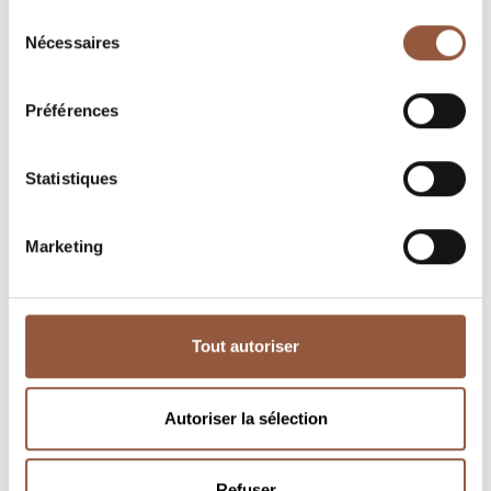
Sélection
Nécessaires
du
consentement
Préférences
Statistiques
Marketing
Tout autoriser
Autoriser la sélection
White Beaujolais-Villages
Régnié
La Ronze Blanche
Vignes de 1948
Jean-Michel Dupré
Jean-Michel Dupré
Refuser