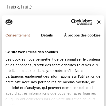
Frais & Fruité
C’est la première appellation française à avoir
utilisé le terme de « villages ». Une des
caractéristiques du domaine tient de l’âge moyen
Consentement
Détails
À propos des cookies
des vignes, il ne possède quasiment que des
vieilles vignes dont certaines centenaires.
Les coteaux et l'âge des ceps expliquent la taille
Ce site web utilise des cookies.
des raisins, aux baies miniatures et à la peau
Les cookies nous permettent de personnaliser le contenu
épaisse, renfermant un jus très concentré. Le
et les annonces, d'offrir des fonctionnalités relatives aux
Gamay est extraordinaire sur sa région berceau…
médias sociaux et d'analyser notre trafic. Nous
partageons également des informations sur l'utilisation de
CULTURE
notre site avec nos partenaires de médias sociaux, de
publicité et d'analyse, qui peuvent combiner celles-ci
Sols sablo-limoneux en profondeur, gros sable en
avec d'autres informations que vous leur avez fournies
surface.
ou qu'ils ont collectées lors de votre utilisation de leurs
Culture raisonnée.
services.