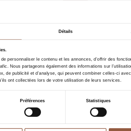
100% fûts de Chêne Fr
Vinification sans souf
ACCORDS METS ET VI
Détails
Salade aux magrets d
Jacques
ies.
e personnaliser le contenu et les annonces, d'offrir des fonctio
TEMPÉRATURE DE DÉ
rafic. Nous partageons également des informations sur l'utilisati
NTE
10-12°C
, de publicité et d'analyse, qui peuvent combiner celles-ci avec
ils ont collectées lors de votre utilisation de leurs services.
POTENTIEL DE GARDE
5 à 10 ans
Préférences
Statistiques
Fruité
Structure