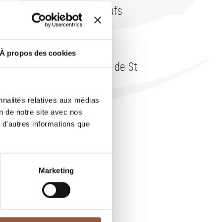
ançais dont 30 % fûts neufs
fre
NS
À propos des cookies
e canard fumé, carpaccio de St
nnalités relatives aux médias
GUSTATION
on de notre site avec nos
 d'autres informations que
Marketing