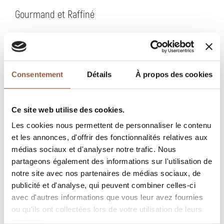
Gourmand et Raffiné
Même si les vignes ont été implantées par les
romains sur les coteaux de Régnié-Durette, ce
n’est qu’en 1988 la qualité des vins a été reconnue
Consentement
Détails
À propos des cookies
et que l’appellation a été inscrite comme cru du
Beaujolais, par l’INAO, Ses vignes de Régnié sont la
propriété familial. C’est le coeur de notre domaine,
Ce site web utilise des cookies.
je les tiens de mon arrière-grand-père. En plus du
Les cookies nous permettent de personnaliser le contenu
côté sentimental, ces vignes sont les premières
et les annonces, d'offrir des fonctionnalités relatives aux
parcelles que j’ai travaillé. Le terroir particulier de
médias sociaux et d'analyser notre trafic. Nous
cette parcelle, le granit doré, donne une
partageons également des informations sur l'utilisation de
expression singulière aux vins et à nos maisons
notre site avec nos partenaires de médias sociaux, de
publicité et d'analyse, qui peuvent combiner celles-ci
qui ont été construites avec.
avec d'autres informations que vous leur avez fournies
ou qu'ils ont collectées lors de votre utilisation de leurs
CULTURE
services.