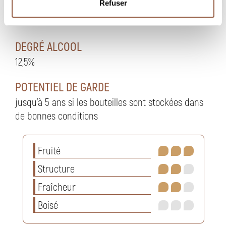
Refuser
TEMPÉRATURE DE DÉGUSTATION
entre 13 et 15°
DEGRÉ ALCOOL
12,5%
POTENTIEL DE GARDE
jusqu'à 5 ans si les bouteilles sont stockées dans
de bonnes conditions
Fruité
Structure
Fraîcheur
Boisé