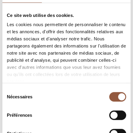
Subtilité et finesse
Ce site web utilise des cookies.
Parcelle de 0.57 ha, très connue sur le village de
Les cookies nous permettent de personnaliser le contenu
Fuissé, classée « Premier cru »
et les annonces, d'offrir des fonctionnalités relatives aux
Exposée plein-Est à mi-coteaux sur des calcaires
médias sociaux et d'analyser notre trafic. Nous
partageons également des informations sur l'utilisation de
dits du « Chouin »
notre site avec nos partenaires de médias sociaux, de
Voici un vin riche, minéral et très long, subtilité et
publicité et d'analyse, qui peuvent combiner celles-ci
finesse caractérisent cette cuvée
avec d'autres informations que vous leur avez fournies
"Je dirai un vin féminin de grande classe"
ou qu'ils ont collectées lors de votre utilisation de leurs
services.
CULTURE
Sélection
Sol calcaire du Choin
Nécessaires
du
Age des vignes : 35 ans
consentement
Altitude 300 m
Préférences
CÉPAGE