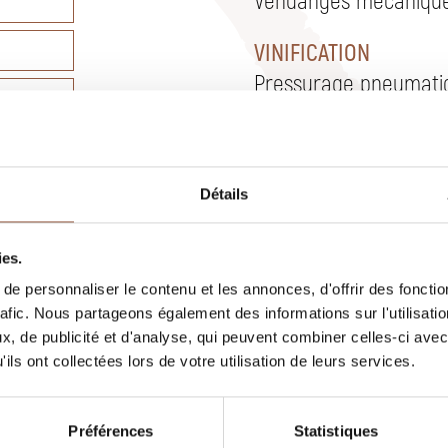
VINIFICATION
Pressurage pneumati
Elevage en cuves inox 
NTE
ACCORDS METS ET VI
Se déguste à l'apéritif
Détails
Accompagne parfaitem
fromage de chèvre
ies.
e personnaliser le contenu et les annonces, d'offrir des fonctio
TEMPÉRATURE DE DÉ
rafic. Nous partageons également des informations sur l'utilisati
10 à 12°C
, de publicité et d'analyse, qui peuvent combiner celles-ci avec
ils ont collectées lors de votre utilisation de leurs services.
DEGRÉ ALCOOL
13,7%
Préférences
Statistiques