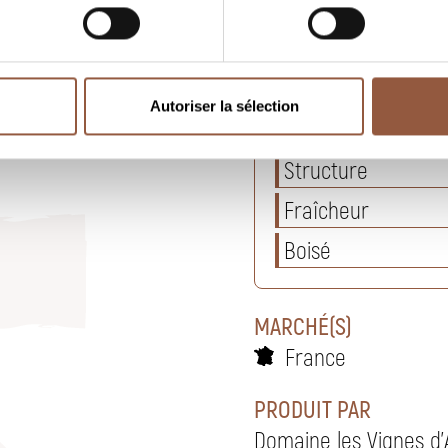
POTENTIEL DE GARDE
3 ans
Autoriser la sélection
Fruité
Structure
Fraîcheur
Boisé
MARCHÉ(S)
France
PRODUIT PAR
Domaine les Vignes d'