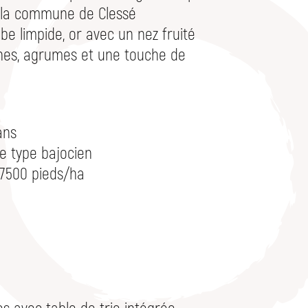
r la commune de Clessé
be limpide, or avec un nez fruité
ches, agrumes et une touche de
 ans
de type bajocien
 7500 pieds/ha
 avec table de trie intégrée