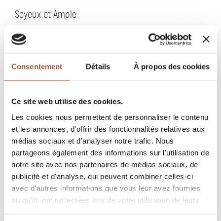
Soyeux et Ample
Frais élégant
J'ai créé mon propre domaine en 1994 avec l'aide
Consentement
Détails
À propos des cookies
de mon frère et de mon père. Mon domaine est
sur la colline qui surplombe le cru Moulin à Vent.
Ce site web utilise des cookies.
C'est à 320 mètres d'altitude que les Gamay Noir
Les cookies nous permettent de personnaliser le contenu
puisent dans le granite de Poncié. Le Cru Fleurie
et les annonces, d'offrir des fonctionnalités relatives aux
est un des vins les plus élégants du Beaujolais. Il
médias sociaux et d'analyser notre trafic. Nous
se cultive dans un environnement verdoyant, au
partageons également des informations sur l'utilisation de
coeur de sublimes lieux-dits et donne des vins
notre site avec nos partenaires de médias sociaux, de
dont la robe rouge carmin donne un très bel effet.
publicité et d'analyse, qui peuvent combiner celles-ci
avec d'autres informations que vous leur avez fournies
CULTURE
ou qu'ils ont collectées lors de votre utilisation de leurs
Culture raisonnée, respect et développement de la
services.