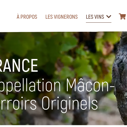
À PROPOS
LES VIGNERONS
LES VINS
RANCE
appellation Mâcon-
rroirs Originels