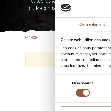
Toutes les AOC du Beaujolais et un ch
du Mâconnais et Côteaux du Lyonnais
Consentement
FRANCE
APPELLA
Ce site web utilise des cook
Les cookies nous permettent d
sociaux et d'analyser notre t
partenaires de médias sociaux
vous leur avez fournies ou qu'
Sélection
Nécessaires
du
consentement