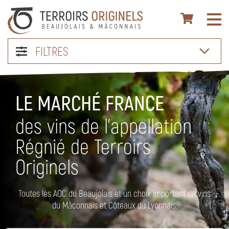
FILTRES
LE MARCHÉ FRANCE
des vins de l’appellation
Régnié de Terroirs
Originels
Toutes les AOC du Beaujolais et un choix important de vins
du Mâconnais et Côteaux du Lyonnais.