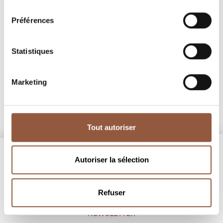
consentement
Préférences
Régnié Bio
Régnié Bio
Granit doré
Domaine des Ronze
Domaine des Ronze
découvrir
Statistiques
découvrir
Marketing
Tout autoriser
Autoriser la sélection
Refuser
NEWSLETTER