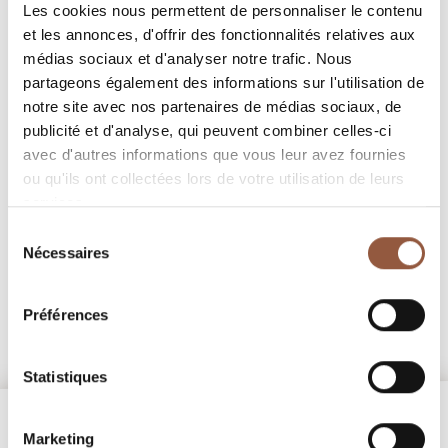
Les cookies nous permettent de personnaliser le contenu
Aucun vin à afficher, revenez plus tard.
et les annonces, d'offrir des fonctionnalités relatives aux
médias sociaux et d'analyser notre trafic. Nous
partageons également des informations sur l'utilisation de
notre site avec nos partenaires de médias sociaux, de
publicité et d'analyse, qui peuvent combiner celles-ci
avec d'autres informations que vous leur avez fournies
ou qu'ils ont collectées lors de votre utilisation de leurs
services.
Sélection
Nécessaires
du
consentement
Préférences
Statistiques
Marketing