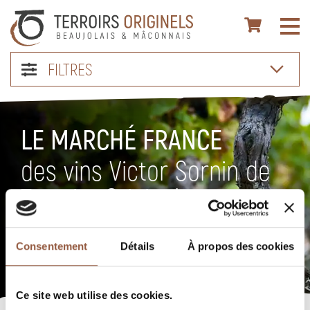
FILTRES
LE MARCHÉ FRANCE
des vins Victor Sornin de
Terroirs Originels
Toutes les AOC du Beaujolais et un choix important de vins
Consentement
Détails
À propos des cookies
du Mâconnais et Côteaux du Lyonnais.
Ce site web utilise des cookies.