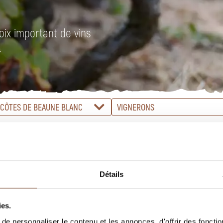
oix important de vins
.
CÔTES DE BEAUNE BLANC
VIGNERONS
Détails
ies.
e personnaliser le contenu et les annonces, d'offrir des fonctio