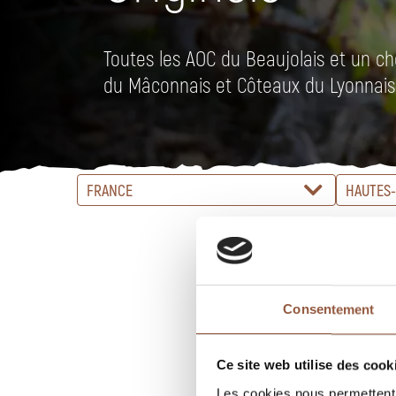
Toutes les AOC du Beaujolais et un ch
du Mâconnais et Côteaux du Lyonnais
FRANCE
HAUTES-
Consentement
Ce site web utilise des cook
Les cookies nous permettent d