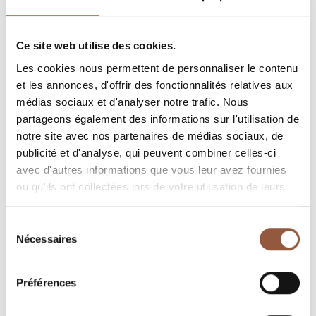
Volume et tension
Ce site web utilise des cookies.
C’est une parcelle située au hameau de Pouilly, au
Les cookies nous permettent de personnaliser le contenu
lieu-dit «Les Grands Champs», entourée de
et les annonces, d'offrir des fonctionnalités relatives aux
Pouilly-Fuissé
médias sociaux et d'analyser notre trafic. Nous
Le sol est composé de Marnes Calcaires, où se
partageons également des informations sur l'utilisation de
plaisent les chardons, un vin magnifique, bouquet
notre site avec nos partenaires de médias sociaux, de
explosif, gourmand et une belle tension naturelle
publicité et d'analyse, qui peuvent combiner celles-ci
due au calcaire
avec d'autres informations que vous leur avez fournies
ou qu'ils ont collectées lors de votre utilisation de leurs
CULTURE
services.
Sol marno-calcaire
Sélection
Nécessaires
du
Age des vignes : 35 ans
consentement
Altitude 250 m
Préférences
CÉPAGE