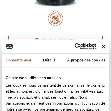
OÙ TROUVEZ NOS VINS
COMMANDEZ EN LIGNE
Consentement
Détails
À propos des cookies
FICHE TECHNIQUE
PROPOSER CE VIN À LA VENTE
Ce site web utilise des cookies.
Les cookies nous permettent de personnaliser le contenu
DESCRIPTION
et les annonces, d'offrir des fonctionnalités relatives aux
médias sociaux et d'analyser notre trafic. Nous
partageons également des informations sur l'utilisation de
Rouge
notre site avec nos partenaires de médias sociaux, de