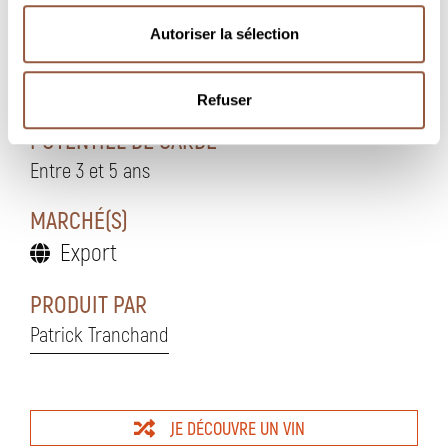
cuites, fromages à pâtes molles à croûtes fleuries,
desserts aux fruits desserts.
Autoriser la sélection
Température de service entre 13° et 15°
Refuser
POTENTIEL DE GARDE
Entre 3 et 5 ans
MARCHÉ(S)
Export
PRODUIT PAR
Patrick Tranchand
JE DÉCOUVRE UN VIN