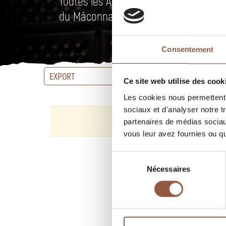
Toutes les AOC du Beaujolais et un ch
du Mâconnais et Côteaux du Lyonnais
Consentement
EXPORT
APPELLA
Ce site web utilise des cook
Les cookies nous permettent d
sociaux et d'analyser notre t
partenaires de médias sociaux
vous leur avez fournies ou qu'
Sélection
Nécessaires
du
consentement