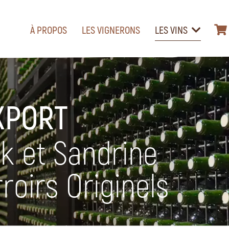
À PROPOS
LES VIGNERONS
LES VINS
XPORT
ck et Sandrine
oirs Originels