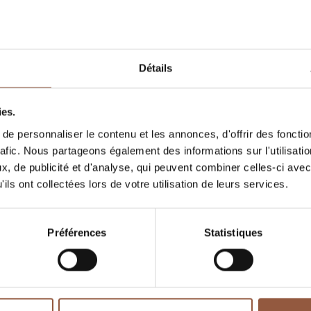
oix important de vins
.
Détails
TION
FRANCK ET SANDRINE BRUNEL
ies.
e personnaliser le contenu et les annonces, d'offrir des fonctio
rafic. Nous partageons également des informations sur l'utilisati
Aucun vin à afficher, revenez plus tard.
, de publicité et d'analyse, qui peuvent combiner celles-ci avec
ils ont collectées lors de votre utilisation de leurs services.
Préférences
Statistiques