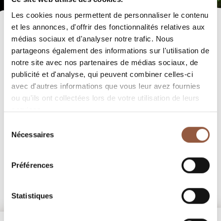
Les cookies nous permettent de personnaliser le contenu
et les annonces, d'offrir des fonctionnalités relatives aux
Aucun vin à afficher, revenez plus tard.
médias sociaux et d'analyser notre trafic. Nous
partageons également des informations sur l'utilisation de
notre site avec nos partenaires de médias sociaux, de
publicité et d'analyse, qui peuvent combiner celles-ci
avec d'autres informations que vous leur avez fournies
ou qu'ils ont collectées lors de votre utilisation de leurs
services.
Sélection
Nécessaires
du
consentement
Préférences
Statistiques