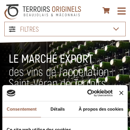
FILTRES
LE MARCHÉ EXPORT
des vins de l’appellation
Saint-Véran de Terroirs
Originels
Toutes les AOC du Beaujolais et un choix important de vins
Consentement
Détails
À propos des cookies
du Mâconnais et Côteaux du Lyonnais.
Ce site web utilise des cookies.