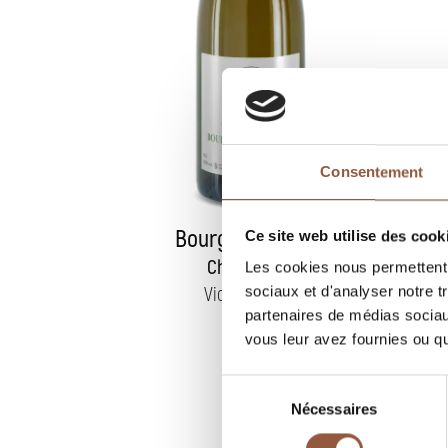
Consentement
Bourgogne Blanc
Ce site web utilise des cook
Chardonnay
Les cookies nous permettent d
Victor Sornin
sociaux et d'analyser notre t
partenaires de médias sociaux
vous leur avez fournies ou qu'
Sélection
Nécessaires
du
consentement