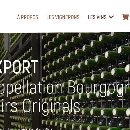
À PROPOS
LES VIGNERONS
LES VINS
XPORT
appellation Bourgog
irs Originels