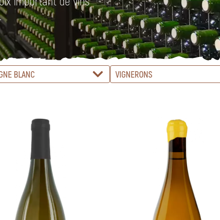
oix important de vins
.
GNE BLANC
VIGNERONS