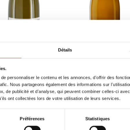
Détails
Bourgogne Blanc
Bourgogne Blanc
ies.
Chardonnay
Chardonnay - Les 7 pièc
e personnaliser le contenu et les annonces, d'offrir des fonctio
Jean-Baptiste Duperray
Jean-Michel Dupré
rafic. Nous partageons également des informations sur l'utilisati
, de publicité et d'analyse, qui peuvent combiner celles-ci avec
ils ont collectées lors de votre utilisation de leurs services.
Préférences
Statistiques