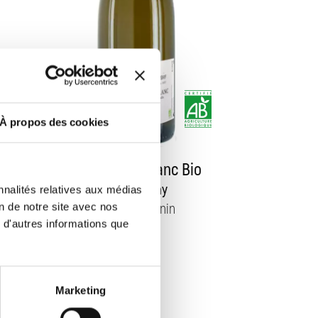
À propos des cookies
Bourgogne Blanc Bio
es
Chardonnay
nnalités relatives aux médias
Frédéric Sornin
on de notre site avec nos
 d'autres informations que
Marketing