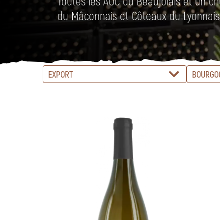
Toutes les AOC du Beaujolais et un ch
du Mâconnais et Côteaux du Lyonnais
EXPORT
BOURGO