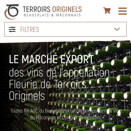
FILTRES
LE MARCHÉ EXPORT
des vins de l’appellation
Fleurie de Terroirs
Originels
Toutes les AOC du Beaujolais et un choix important de vins
du Mâconnais et Côteaux du Lyonnais.