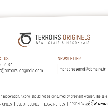
T US
NEWSLETTER
9 53 82
t@terroirs-originels.com
in moderation. Alcohol should not be consumed by pregnant women. The sale of
PMP
DESIGN BY
RIGINELS
USE OF COOKIES
LEGAL NOTICES