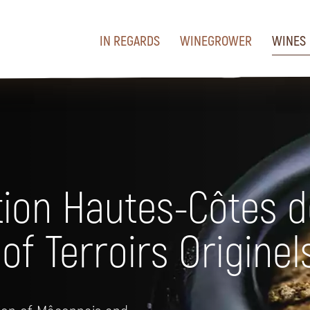
IN REGARDS
WINEGROWER
WINES
tion Hautes-Côtes 
f Terroirs Originel