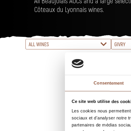
All Beaujolais AOCs and a large selec
Côteaux du Lyonnais wines.
ALL WINES
GIVRY
Consentement
Ce site web utilise des cook
Les cookies nous permettent d
sociaux et d'analyser notre t
partenaires de médias sociaux