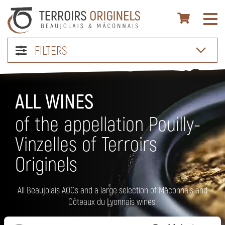
FILTERS
ALL WINES
of the appellation Pouilly-
Vinzelles of Terroirs
Originels
All Beaujolais AOCs and a large selection of Mâconnais and
Côteaux du Lyonnais wines.