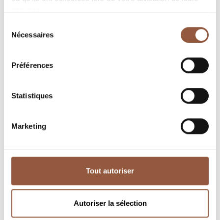
services.
Sélection
Nécessaires
du
consentement
Juliénas
Juliénas
Préférences
Le Clos Du Fief
Les Chers
Franck Besson
Pascal Aufranc
Statistiques
discover
discover
Marketing
Tout autoriser
Autoriser la sélection