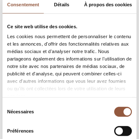
Consentement
Détails
À propos des cookies
Ce site web utilise des cookies.
Les cookies nous permettent de personnaliser le contenu
Saint-Amour
Pouilly-Fuissé
et les annonces, d'offrir des fonctionnalités relatives aux
Grain de Folie
Vieilles Vignes
médias sociaux et d'analyser notre trafic. Nous
Pierre Vessigaud
Pierre Vessigaud
partageons également des informations sur l'utilisation de
discover
discover
notre site avec nos partenaires de médias sociaux, de
publicité et d'analyse, qui peuvent combiner celles-ci
avec d'autres informations que vous leur avez fournies
ou qu'ils ont collectées lors de votre utilisation de leurs
services.
Sélection
Nécessaires
du
consentement
Préférences