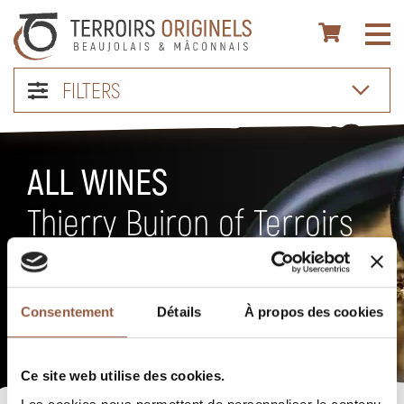
FILTERS
ALL WINES
Thierry Buiron of Terroirs
Originels
All Beaujolais AOCs and a large selection of Mâconnais and
Consentement
Détails
À propos des cookies
Côteaux du Lyonnais wines.
Ce site web utilise des cookies.