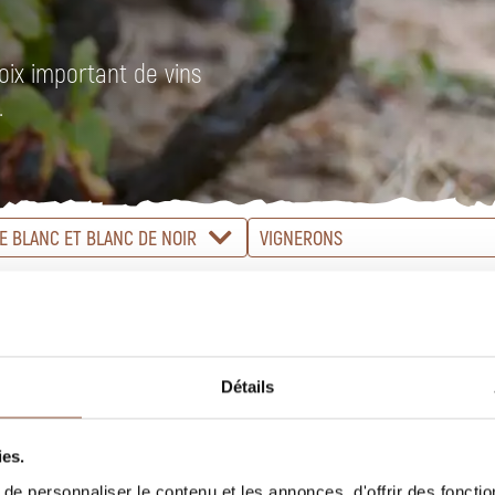
oix important de vins
.
E BLANC ET BLANC DE NOIR
VIGNERONS
Détails
ies.
e personnaliser le contenu et les annonces, d'offrir des fonctio