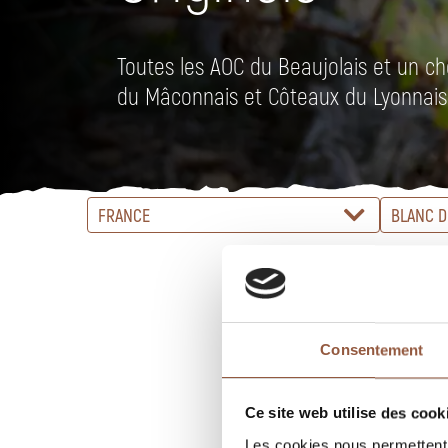
Toutes les AOC du Beaujolais et un ch
du Mâconnais et Côteaux du Lyonnais
FRANCE
BLANC D
Consentement
Ce site web utilise des cook
Les cookies nous permettent d