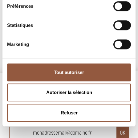
Vin de France
Vin de France
Préférences
Orange Mécanique
Le Temps des Oranges
Olivier Pezenneau
Jean-Michel Dupré
discover
discover
Statistiques
Marketing
Tout autoriser
Autoriser la sélection
Refuser
NEWSLETTER