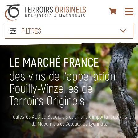
FILTRES
LE MARCHÉ FRANCE
des vins de l’appellation
Pouilly-Vinzelles de
Terroirs Originels
Toutes les AOC du Beaujolais et un choix important de vins
du Mâconnais et Côteaux du Lyonnais.