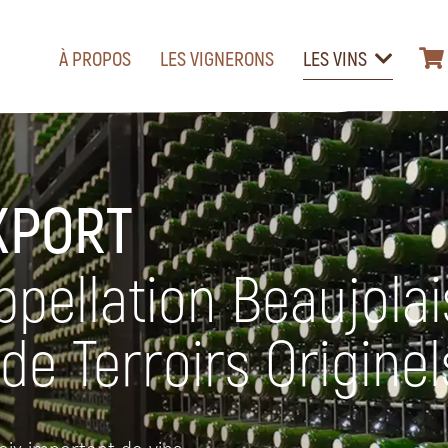
À PROPOS
LES VIGNERONS
LES VINS
XPORT
appellation Beaujolai
 de Terroirs Originel