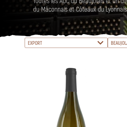
Toutes les AOC du Beaujolais et un ch
du Mâconnais et Côteaux du Lyonnais
EXPORT
BEAUJOL